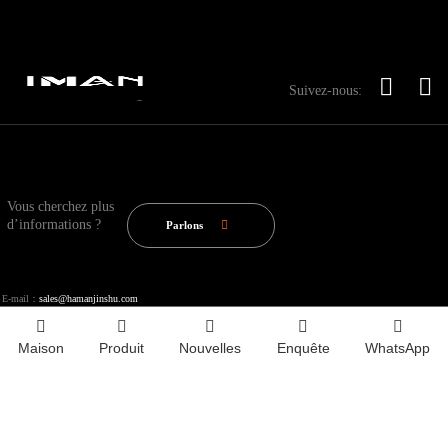
Suivez-nous:
Vous cherchez plus
d’informations ?
Parlons
E-mail：
sales@hamanjinshu.com
Maison
Produit
Nouvelles
Enquête
WhatsApp
Copyright © 2020-2025 Shandong Iron Man Metal Products Co., Ltd.
Index