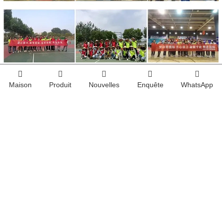
Maison
Produit
Nouvelles
Enquête
WhatsApp
Suivez-nous:
Vous cherchez plus
d’informations ?
Parlons
E-mail：
sales@hamanjinshu.com