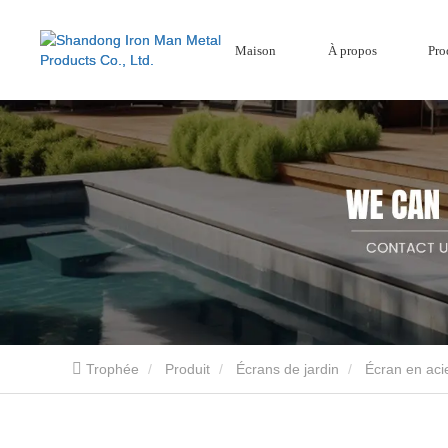
Maison
À propos
Pro
Écrans de jardin
Série Bois-Plast
Écran en acier Corten
Clôture composite
Écrans de jardin en aluminium
Trophée
Produit
Écrans de jardin
Écran en aci
Shandong Iron Man Metal Products Co., Ltd. est un fournisseur professionnel de produit