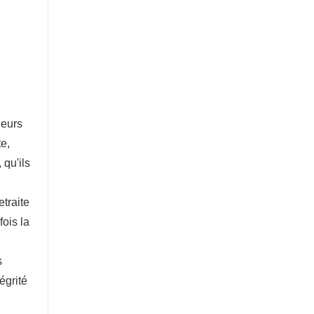
ieurs
te,
 qu'ils
etraite
fois la
s
égrité