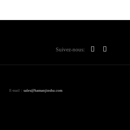
Suivez-nous:
E-mail：
sales@hamanjinshu.com