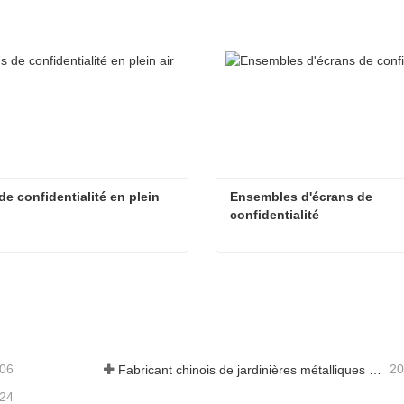
de confidentialité en plein 
Ensembles d'écrans de 
confidentialité
Écrans de confidentialité en plein air
acter maintenant
Contacter maintenant
-06
20
Fabricant chinois de jardinières métalliques personnalisées avec treillis pour solutions de jardin privé extérieur
-24