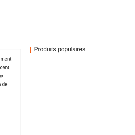
Produits populaires
nement
ccent
ux
n de