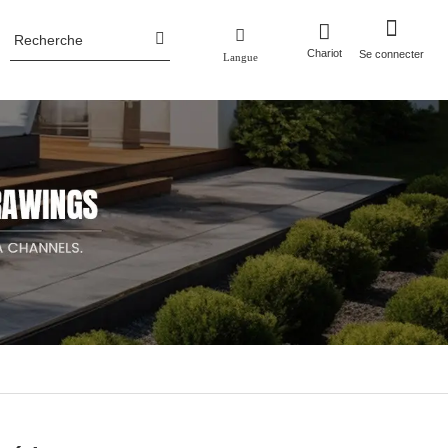
Chariot
Se connecter
Langue
Profil de l'entreprise
métallique
Pots de fleurs
ier Corten
Pots de fleurs en aluminium
Nouvelles de l’industrie
luminium
Pots de fleurs en acier corten
Jardinières en métal avec treillis/écran
Lit de jardin surélevé en métal
Pots de fleurs en acier inoxydable