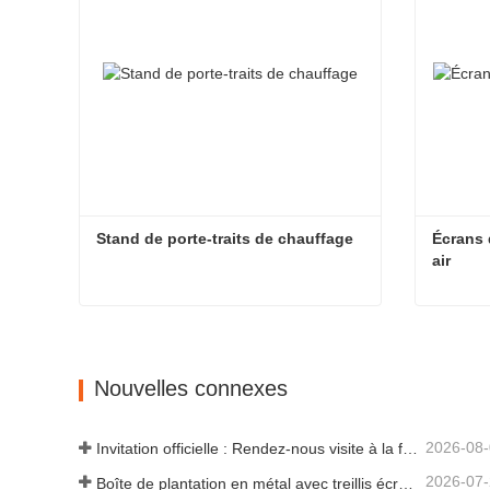
Stand de porte-traits de chauffage
Écrans 
air
Stand de porte-traits de chauffage
Contacter maintenant
Cont
Nouvelles connexes
2026-08
Invitation officielle : Rendez-nous visite à la fête de jardin de style britannique GLEE 2026
2026-07
Boîte de plantation en métal avec treillis écran d'intimité : pourquoi de plus en plus d'acheteurs mondiaux choisissent les fabricants OEM chinois pour les projets de jardin extérieur