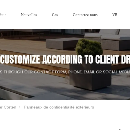
duit
Nouvelles
Cas
Contactez-nous
VR
Honneur
ique
Clôture 
Clôture en bois pour écran de confidentialité
Clôture en ac
Nouvelles de l’entreprise
Clôture en a
er Corten
Panneaux de confidentialité extérieurs
s de jardin en Chine et un